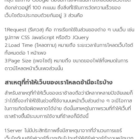
ดังกล่าวอยู่ที่ 100 คะแนน ซึ่งสิ่งที่ใช้ในการวัดความเร็วของ
เว็บไซต์จะประกอบด้วยกันอยู่ 3 ส่วนคือ
1.Request (รีเควส) คือ การเรียกใช้ในส่วนของต่าง ๆ บนเว็บ เช่น
รูปภาพ CSS JavaScript หรือตัว JQuery
2.Load Time (โหลดทาม) หมายถึง ระยะเวลาในการโหลดเว็บไซต์
ทั้งหมดต่อ 1 หน้าเพจ
3.Page Size (เพจไซต์) หมายถึง ขนาดของไฟล์ทั้งหมดในการ
ดาวน์โหลดหน้าเว็บเพจส่วนนั้น
สาเหตุที่ทำให้เว็บของเราโหลดช้ามีอะไรบ้าง
สำหรับสาเหตุที่ทำให้เว็บของเราช้าลงถือว่ามีหลากหลายปัจจัยเลยก็
ว่าได้ซึ่งจะทำให้ใช้ในช่วงที่ใช้งานบนหน้าเว็บส่วนต่าง ๆ จะมีโอกาส
ในการเกิดข้อผิดพลาดได้ง่าย ดังนั้นสาเหตุในภาพรวมที่ทำให้เว็บที่
เราสร้างขึ้นมีระบบการใช้งานที่ช้าลงก็มีดังนี้
1.Server ไม่มีประสิทธิภาพซึ่งมีสาเหตุมาจากที่จำนวนการแชร์
เว็บไซต์บนเซิร์ฟเวอร์ที่มากเกินไปจนทำให้เซิร์ฟเวอร์ทำงานหนักมาก