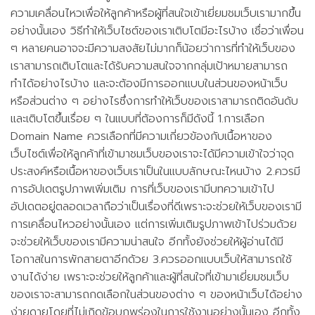
ความเคลื่อนไหวเพื่อให้ลูกค้าหรือผู้ที่สนใจเข้าเยี่ยมชมเว็บเรามากขึ้น
อย่างนั้นเอง วิธีทำให้เว็บไซต์ของเราเติบโตมีอะไรบ้าง เชื่อว่าเพื่อน
ๆ หลายคนอาจจะมีความสงสัยไม่มากก็น้อยว่าการที่ทำให้เว็บของ
เราสามารถเติบโตและได้รับความสนใจจากกลุ่มเป้าหมายสามารถ
ทำได้อย่างไรบ้าง และจะต้องมีการออกแบบในส่วนของหน้าเว็บ
หรือส่วนต่าง ๆ อย่างไรซึ่งการทำให้เว็บของเราสามารถติดอันดับ
และเติบโตขึ้นเรื่อย ๆ ในแบบที่ต้องการก็มีดังนี้ 1.การเลือก
Domain Name ควรเลือกที่มีความเกี่ยวข้องกับเนื้อหาของ
เว็บไซต์เพื่อให้ลูกค้าที่เข้ามาชมเว็บของเราจะได้มีความเข้าใจว่าจุด
ประสงค์หรือเนื้อหาของเว็บเราเป็นในแบบลักษณะไหนบ้าง 2.ควรมี
การอัปเดตรูปภาพเพิ่มเติม การที่เว็บของเรามีบทความเข้าไป
อัปเดตอยู่ตลอดเวลาถือว่าเป็นเรื่องที่ดีเพราะจะช่วยให้เว็บของเรามี
การเคลื่อนไหวอย่างนั้นเอง แต่การเพิ่มเติมรูปภาพเข้าไปร่วมด้วย
จะช่วยให้เว็บของเรามีความน่าสนใจ อีกทั้งยังช่วยให้ผู้อ่านได้มี
โอกาสในการพักสายตาอีกด้วย 3.ควรออกแบบเว็บให้สามารถใช้
งานได้ง่าย เพราะจะช่วยให้ลูกค้าและผู้ที่สนใจที่เข้ามาเยี่ยมชมเว็บ
ของเราจะสามารถกดเลือกในส่วนของต่าง ๆ ของหน้าเว็บได้อย่าง
ง่ายดายโดยที่ไม่เกิดข้อบกพร่องในการใช้งานอย่างนั้นเอง อีกทั้ง