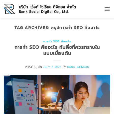
Skip
to
content
TAG ARCHIVES:
สรุปการทํา SEO คืออะไร
การทํา SEO คืออะไร
การทํา SEO คืออะไร กับสิ่งที่ควรทราบใน
แบบเบื้องต้น
POSTED ON
JULY 7, 2022
BY
RANK_ADMAIN