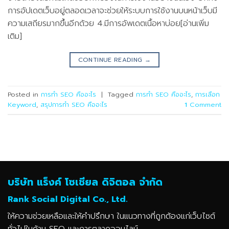
การอัปเดตเว็บอยู่ตลอดเวลาจะช่วยให้ระบบการใช้งานบนหน้าเว็บมี
ความเสถียรมากขึ้นอีกด้วย 4.มีการอัพเดตเนื้อหาบ่อย[อ่านเพิ่ม
เติม]
CONTINUE READING
→
Posted in
การทํา SEO คืออะไร
|
Tagged
การทํา SEO คืออะไร
,
การเลือก
Keyword
,
สรุปการทํา SEO คืออะไร
1
Comment
บริษัท แร็งค์ โซเชียล ดิจิตอล จำกัด
Rank Social Digital Co., Ltd.
ให้ความช่วยเหลือและให้คำปรึกษา ในแนวทางที่ถูกต้องแก่เว็บไซต์