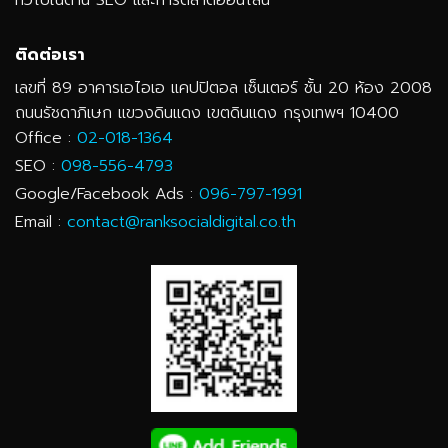
ทั่วไปในด้าน SEO และการตลาดออนไลน์
ติดต่อเรา
เลขที่ 89 อาคารเอไอเอ แคปปิตอล เซ็นเตอร์ ชั้น 20 ห้อง 2008
ถนนรัชดาภิเษก แขวงดินแดง เขตดินแดง กรุงเทพฯ 10400
Office :
02-018-1364
SEO :
098-556-4793
Google/Facebook Ads :
096-797-1991
Email :
contact@ranksocialdigital.co.th