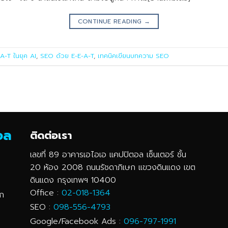
CONTINUE READING
→
A-T ในยุค AI
,
SEO ด้วย E-E-A-T
,
เทคนิคเขียนบทความ SEO
ตอล
ติดต่อเรา
เลขที่ 89 อาคารเอไอเอ แคปปิตอล เซ็นเตอร์ ชั้น
20 ห้อง 2008 ถนนรัชดาภิเษก แขวงดินแดง เขต
ดินแดง กรุงเทพฯ 10400
Office :
02-018-1364
ูก
SEO :
098-556-4793
Google/Facebook Ads :
096-797-1991