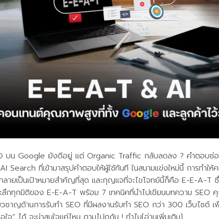
 บน Google ยังดีอยู่ แต่ Organic Traffic กลับลดลง ? คำตอบซ่อน
AI Search ที่เข้ามาสรุปคำตอบให้ผู้ใช้ทันที ในสนามแข่งใหม่นี้ การทำให
ายเป็นเป้าหมายสำคัญที่สุด และกุญแจที่จะไขโจทย์นี้ก็คือ E-E-A-T 
จาะลึกทุกมิติของ E-E-A-T พร้อม 7 เทคนิคที่นำไปเขียนบทความ SEO
วชาญด้านการรับทำ SEO ที่มีผลงานรับทำ SEO กว่า 300 เว็บไซต์ เพ
ื่อใจ” ได้ จะน่าสนใจแค่ไหน ตามไปดูกัน ! ทำไม[อ่านเพิ่มเติม]