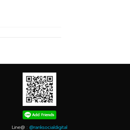
Line@ :
@ranksocialdigital