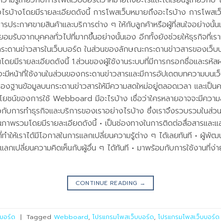
ความรู้เกี่ยวกับการโพสเว็บบอร์ดว่าหมายถึงอะไรและได้เรียนรู้เกี่ยวก
่างไรบ้างโดยมีรายละเอียดดังนี้ การโพสเว็บหมายถึงอะไรบ้าง การโพ
การประกาศขายสินค้าและบริการต่าง ๆ ให้กับลูกค้าหรือผู้ที่สนใจอย่างนั้
มรับจากบุคคลทั่วไปที่มากขึ้นอย่างนั้นเอง อีกทั้งยังช่วยให้ธุรกิจที่เร
ะดานข่าวสารในเว็บบอร์ด ในส่วนของลักษณะกระดานข่าวสารของเว็บบอร์ด
โดยมีรายละเอียดดังนี้ 1.ส่วนของผู้ใช้งานระบบที่มีการกรอกชื่อและรหัสผ
ยจะมีหน้าที่ใช้งานในส่วนของกระดานข่าวสารและมีการอัปเดตบทความบนเ
ส่วนของฐานข้อมูลบนกระดานข่าวสารให้มีความสดใหม่อยู่ตลอดเวลา และเป
ะโยชน์ของการใช้ Webboard มีอะไรบ้าง เชื่อว่าใครหลายอาจจะมีความส
่ยวกับการทำธุรกิจและบริการของเราอย่างไรบ้าง ซึ่งเราจึงรวบรวมใน
์ในภาพรวมโดยมีรายละเอียดดังนี้ • เป็นช่องทางในการติดต่อสื่อสารและแ
ี่ทำให้เราได้มีโอกาสในการแลกเปลี่ยนความรู้ต่าง ๆ ได้เลยทันที • ผู้พ
แลกเปลี่ยนความคิดเห็นกับผู้อื่น ๆ ได้ทันที • มาพร้อมกับการใช้งานที
CONTINUE READING
→
บอร์ด
|
Tagged
Webboard
,
โปรแกรมโพสเว็บบอร์ด
,
โปรแกรมโพสเว็บบอร์ด 