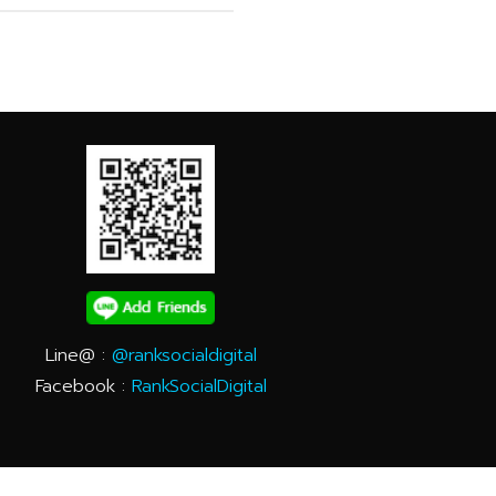
Line@ :
@ranksocialdigital
Facebook :
RankSocialDigital