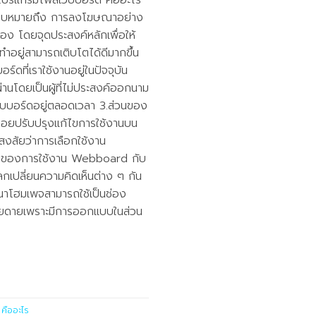
ับ โปรแกรมโพสเว็บบอร์ด คืออะไร
สเว็บหมายถึง การลงโฆษณาอย่าง
นเอง โดยจุดประสงค์หลักเพื่อให้
าทำอยู่สามารถเติบโตได้ดีมากขึ้น
ที่เราใช้งานอยู่ในปัจจุบัน
่านโดยเป็นผู้ที่ไม่ประสงค์ออกนาม
ว็บบอร์ดอยู่ตลอดเวลา 3.ส่วนของ
็นคอยปรับปรุงแก้ไขการใช้งานบน
งสัยว่าการเลือกใช้งาน
ส่วนของการใช้งาน Webboard กับ
ลกเปลี่ยนความคิดเห็นต่าง ๆ กัน
ัฒนาโฮมเพจสามารถใช้เป็นช่อง
่ง่ายดายเพราะมีการออกแบบในส่วน
คืออะไร